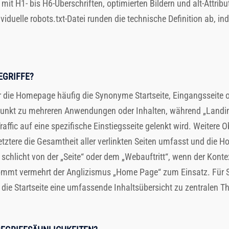
t H1- bis H6-Überschriften, optimierten Bildern und alt-Attribut
viduelle robots.txt-Datei runden die technische Definition ab, in
EGRIFFE?
die Homepage häufig die Synonyme Startseite, Eingangsseite od
spunkt zu mehreren Anwendungen oder Inhalten, während „Landi
ffic auf eine spezifische Einstiegsseite gelenkt wird. Weitere O
tztere die Gesamtheit aller verlinkten Seiten umfasst und die Ho
hlicht von der „Seite“ oder dem „Webauftritt“, wenn der Kontext 
mt vermehrt der Anglizismus „Home Page“ zum Einsatz. Für SE
 die Startseite eine umfassende Inhaltsübersicht zu zentralen Th