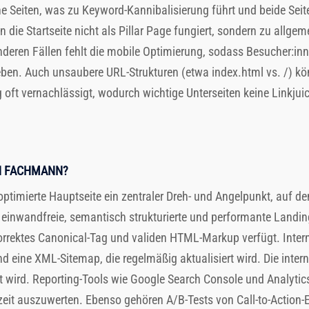
he Seiten, was zu Keyword-Kannibalisierung führt und beide Sei
 die Startseite nicht als Pillar Page fungiert, sondern zu allgem
anderen Fällen fehlt die mobile Optimierung, sodass Besucher:
eben. Auch unsaubere URL-Strukturen (etwa index.html vs. /) kö
g oft vernachlässigt, wodurch wichtige Unterseiten keine Linkjuic
.
EN FACHMANN?
optimierte Hauptseite ein zentraler Dreh- und Angelpunkt, auf 
ch einwandfreie, semantisch strukturierte und performante Landi
korrektes Canonical-Tag und validen HTML-Markup verfügt. Intern
 eine XML-Sitemap, die regelmäßig aktualisiert wird. Die intern
lt wird. Reporting-Tools wie Google Search Console und Analytics 
tzeit auszuwerten. Ebenso gehören A/B-Tests von Call-to-Actio