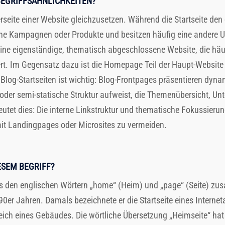
BEGRIFFSÄHNLICHKEITEN?
rseite einer Website gleichzusetzen. Während die Startseite den
e Kampagnen oder Produkte und besitzen häufig eine andere URL-
 eine eigenständige, thematisch abgeschlossene Website, die hä
rt. Im Gegensatz dazu ist die Homepage Teil der Haupt-Website u
 Blog-Startseiten ist wichtig: Blog-Frontpages präsentieren dyn
 oder semi-statische Struktur aufweist, die Themenübersicht, U
utet dies: Die interne Linkstruktur und thematische Fokussierun
it Landingpages oder Microsites zu vermeiden.
ESEM BEGRIFF?
us den englischen Wörtern „home“ (Heim) und „page“ (Seite) 
r Jahren. Damals bezeichnete er die Startseite eines Internetauf
ich eines Gebäudes. Die wörtliche Übersetzung „Heimseite“ hat 