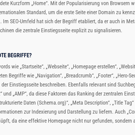
ndete Kurzform „Home“. Mit der Popularisierung von Browsern w
rnationalen Standard, um die erste Seite einer Domain zu kennz
 Im SEO-Umfeld hat sich der Begriff etabliert, da er auch in M
nen die zentrale Einstiegsseite explizit zu signalisieren.
TE BEGRIFFE?
words wie „Startseite“, „Webseite“, „Homepage erstellen“, „Webs
reten Begriffe wie „Navigation“, „Breadcrumb“, „Footer“, „Hero-Se
 der Einstiegsseite beschreiben. Ebenfalls relevant sind Suchbe
st“ und „AMP“, da diese Faktoren das Ranking der zentralen Eins
Strukturierte Daten (Schema.org)“, „Meta Description“, „Title Ta
rmationen zur Indexierung und Darstellung zu liefern. Auch „C
nüpft, da eine effektive Homepage nicht nur gefunden, sondern a