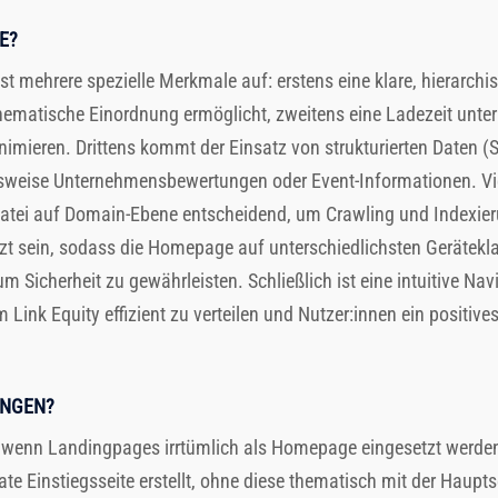
E?
t mehrere spezielle Merkmale auf: erstens eine klare, hierarchisc
hematische Einordnung ermöglicht, zweitens eine Ladezeit unte
imieren. Drittens kommt der Einsatz von strukturierten Daten 
lsweise Unternehmensbewertungen oder Event-Informationen. Vie
Datei auf Domain-Ebene entscheidend, um Crawling und Indexier
zt sein, sodass die Homepage auf unterschiedlichsten Gerätekl
um Sicherheit zu gewährleisten. Schließlich ist eine intuitive Na
 Link Equity effizient zu verteilen und Nutzer:innen ein positives
UNGEN?
f, wenn Landingpages irrtümlich als Homepage eingesetzt werden:
e Einstiegsseite erstellt, ohne diese thematisch mit der Haup