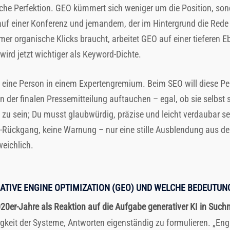
che Perfektion. GEO kümmert sich weniger um die Position, sonde
f einer Konferenz und jemandem, der im Hintergrund die Rede sch
 organische Klicks braucht, arbeitet GEO auf einer tieferen E
 wird jetzt wichtiger als Keyword-Dichte.
re eine Person in einem Expertengremium. Beim SEO will diese P
n der finalen Pressemitteilung auftauchen – egal, ob sie selbst 
ut zu sein; Du musst glaubwürdig, präzise und leicht verdaubar 
ffic-Rückgang, keine Warnung – nur eine stille Ausblendung au
eichlich.
ATIVE ENGINE OPTIMIZATION (GEO) UND WELCHE BEDEUTUN
020er-Jahre als Reaktion auf die Aufgabe generativer KI in Such
higkeit der Systeme, Antworten eigenständig zu formulieren. „En