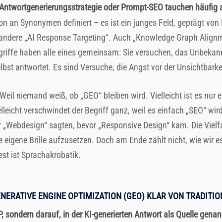
 Antwortgenerierungsstrategie oder Prompt-SEO tauchen häufig a
on an Synonymen definiert – es ist ein junges Feld, geprägt vo
, andere „AI Response Targeting“. Auch „Knowledge Graph Align
Begriffe haben alle eines gemeinsam: Sie versuchen, das Unbek
lbst antwortet. Es sind Versuche, die Angst vor der Unsichtbarke
l niemand weiß, ob „GEO“ bleiben wird. Vielleicht ist es nur 
elleicht verschwindet der Begriff ganz, weil es einfach „SEO“ wir
r „Webdesign“ sagten, bevor „Responsive Design“ kam. Die Vielfal
ne eigene Brille aufzusetzen. Doch am Ende zählt nicht, wie wir 
est ist Sprachakrobatik.
NERATIVE ENGINE OPTIMIZATION (GEO) KLAR VON TRADITI
RP, sondern darauf, in der KI-generierten Antwort als Quelle gena