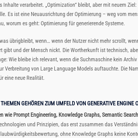
nhalte verarbeitet. „Optimization“ bleibt, aber mit neuem Ziel: 
le. Es ist eine Neuausrichtung der Optimierung – weg vom mens
u, worum es geht: Optimierung für generierende Systeme.
was übrigbleibt, wenn… wenn der Nutzer nicht mehr scrollt, wenn
 gibt und der Mensch nickt. Die Wortherkunft ist technisch, aber
age: Wie bleibe ich relevant, wenn die Suchmaschine kein Archiv
l zur Verbreitung von Large Language Models auftauchte. Die N
r eine neue Realität.
 THEMEN GEHÖREN ZUM UMFELD VON GENERATIVE ENGINE O
wie Prompt Engineering, Knowledge Graphs, Semantic Search,
Technologien und Prinzipien, das erst zusammen das Verständni
 Glaubwürdigkeitsbewertung, ohne Knowledge Graphs keine Kon