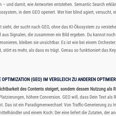
den – und damit, wie Antworten entstehen. Semantic Search erklä
kosystem, in dem GEO operiert. Wer hier blind agiert, versucht,
 sieht, der sucht nach GEO, ohne das KI-Ökosystem zu verstehe
 aus Signalen, die zusammen ein Bild ergeben. Du kannst noch 
onieren, bleiben sie unsichtbar. Es ist wie bei einem Orchester
st, stört es mehr, als dass es trägt. Genau so funktioniert das
E OPTIMIZATION (GEO) IM VERGLEICH ZU ANDEREN OPTIMI
Sichtbarkeit des Contents steigert, sondern dessen Nutzung als 
latzierungen, höhere Conversion. GEO will, dass Dein Text als Ro
t. Das ist ein Paradigmenwechsel: Von Traffic-Generierung zu In
telhändler und einem Koch: Der eine liefert die Zutaten, der an