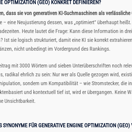
NE OPTIMIZATION (GEO) KONKRET DEFINIEREN?
en, dass sie von generativen KI-Suchmaschinen als verlässliche
– eine Neujustierung dessen, was „optimiert“ überhaupt heißt. F
Ladezeiten. Heute lautet die Frage: Kann diese Information in d
st sie logisch strukturiert, damit eine KI sie korrekt extrahier
länzen, nicht unbedingt im Vordergrund des Rankings.
eitrag mit 3000 Wörtern und sieben Unterüberschriften noch rele
radikal ehrlich zu sein: Nur wer als Quelle gezogen wird, existie
anipulation, sondern um Kompatibilität – wie Stromstecker, die 
ktenbasiert und kontextuell tief ist, wird er übergangen. Keine 
ue Unsichtbarkeit.
S SYNONYME FÜR GENERATIVE ENGINE OPTIMIZATION (GEO)