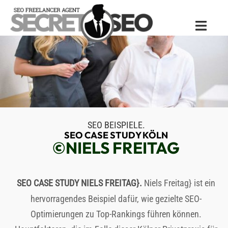
Zum
Inhalt
Menü
springen
umschal
SEO BEISPIELE
.
SEO CASE STUDY
KÖLN
©
SEO CASE STUDY
.
ist ein
hervorragendes Beispiel dafür, wie gezielte SEO-
Optimierungen zu Top-Rankings führen können.