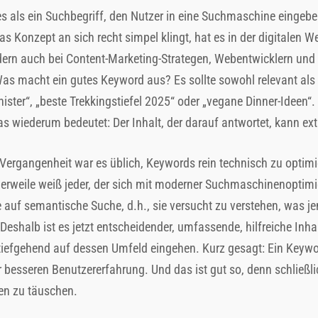
es als ein Suchbegriff, den Nutzer in eine Suchmaschine eingeb
s Konzept an sich recht simpel klingt, hat es in der digitalen W
dern auch bei Content-Marketing-Strategen, Webentwicklern und 
s macht ein gutes Keyword aus? Es sollte sowohl relevant als 
nister“, „beste Trekkingstiefel 2025“ oder „vegane Dinner-Ideen“.
s wiederum bedeutet: Der Inhalt, der darauf antwortet, kann ext
r Vergangenheit war es üblich, Keywords rein technisch zu optim
erweile weiß jeder, der sich mit moderner Suchmaschinenoptimi
e auf semantische Suche, d.h., sie versucht zu verstehen, was je
Deshalb ist es jetzt entscheidender, umfassende, hilfreiche Inha
iefgehend auf dessen Umfeld eingehen. Kurz gesagt: Ein Keywor
ner besseren Benutzererfahrung. Und das ist gut so, denn schlie
en zu täuschen.