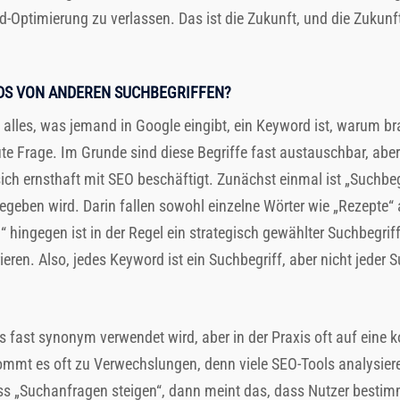
-Optimierung zu verlassen. Das ist die Zukunft, und die Zukunf
DS VON ANDEREN SUCHBEGRIFFEN?
n alles, was jemand in Google eingibt, ein Keyword ist, warum b
te Frage. Im Grunde sind diese Begriffe fast austauschbar, aber
ch ernsthaft mit SEO beschäftigt. Zunächst einmal ist „Suchbeg
egeben wird. Darin fallen sowohl einzelne Wörter wie „Rezepte“
 hingegen ist in der Regel ein strategisch gewählter Suchbegriff,
ieren. Also, jedes Keyword ist ein Suchbegriff, aber nicht jeder 
 fast synonym verwendet wird, aber in der Praxis oft auf eine k
 kommt es oft zu Verwechslungen, denn viele SEO-Tools analysie
ss „Suchanfragen steigen“, dann meint das, dass Nutzer bestim