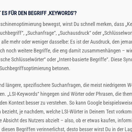
 ES FÜR DEN BEGRIFF ‚KEYWORDS‘?
schinenoptimierung bewegst, wirst Du schnell merken, dass „Ke
chbegriff“, „Suchanfrage“, „Suchausdruck“ oder „Schlüsselwort“
alle mehr oder weniger dasselbe: Es ist der Ausdruck, den jem
auch noch weitere Begriffe, die eng damit zusammenhängen – wi
sche Schlüsselwörter“ oder „Intent-basierte Begriffe“. Diese 
r Suchbegriffsoptimierung betonen.
nd längere, spezifischere Suchanfragen, die meist niedrigeren 
nnen. „LSI-Keywords“ hingegen sind Wörter oder Phrasen, die t
n Kontext besser zu verstehen. So kann Google beispielsweise 
bezieht, je nachdem, welche LSI-Wörter in Deinem Text vorkomm
ie Absicht des Nutzers abzielt – also, ob er etwas kaufen, inform
iesen Begriffen verinnerlichst, desto besser wirst Du in der La