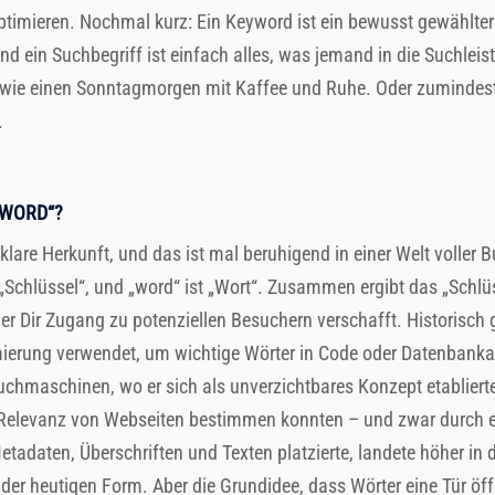
ptimieren. Nochmal kurz: Ein Keyword ist ein bewusst gewählter 
nd ein Suchbegriff ist einfach alles, was jemand in die Suchleis
 wie einen Sonntagmorgen mit Kaffee und Ruhe. Oder zumindest s
.
YWORD“?
v klare Herkunft, und das ist mal beruhigend in einer Welt volle
„Schlüssel“, und „word“ ist „Wort“. Zusammen ergibt das „Schlü
der Dir Zugang zu potenziellen Besuchern verschafft. Historisch 
erung verwendet, um wichtige Wörter in Code oder Datenbanka
Suchmaschinen, wo er sich als unverzichtbares Konzept etabliert
elevanz von Webseiten bestimmen konnten – und zwar durch ei
etadaten, Überschriften und Texten platzierte, landete höher in
n der heutigen Form. Aber die Grundidee, dass Wörter eine Tür öff