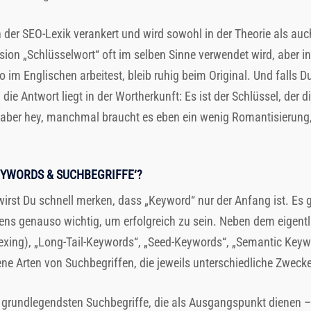
n der SEO-Lexik verankert und wird sowohl in der Theorie als auch
rsion „Schlüsselwort“ oft im selben Sinne verwendet wird, aber i
 im Englischen arbeitest, bleib ruhig beim Original. Und falls
 die Antwort liegt in der Wortherkunft: Es ist der Schlüssel, der 
 – aber hey, manchmal braucht es eben ein wenig Romantisierung,
EYWORDS & SUCHBEGRIFFE‘?
irst Du schnell merken, dass „Keyword“ nur der Anfang ist. Es g
tens genauso wichtig, um erfolgreich zu sein. Neben dem eigent
xing), „Long-Tail-Keywords“, „Seed-Keywords“, „Semantic Keywo
ne Arten von Suchbegriffen, die jeweils unterschiedliche Zwecke
 grundlegendsten Suchbegriffe, die als Ausgangspunkt dienen 