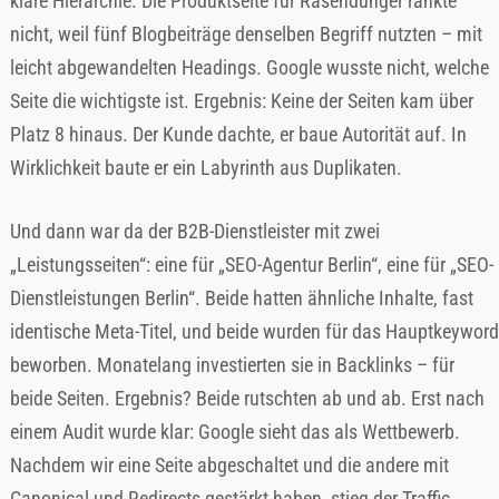
klare Hierarchie. Die Produktseite für Rasendünger rankte
nicht, weil fünf Blogbeiträge denselben Begriff nutzten – mit
leicht abgewandelten Headings. Google wusste nicht, welche
Seite die wichtigste ist. Ergebnis: Keine der Seiten kam über
Platz 8 hinaus. Der Kunde dachte, er baue Autorität auf. In
Wirklichkeit baute er ein Labyrinth aus Duplikaten.
Und dann war da der B2B-Dienstleister mit zwei
„Leistungsseiten“: eine für „SEO-Agentur Berlin“, eine für „SEO-
Dienstleistungen Berlin“. Beide hatten ähnliche Inhalte, fast
identische Meta-Titel, und beide wurden für das Hauptkeyword
beworben. Monatelang investierten sie in Backlinks – für
beide Seiten. Ergebnis? Beide rutschten ab und ab. Erst nach
einem Audit wurde klar: Google sieht das als Wettbewerb.
Nachdem wir eine Seite abgeschaltet und die andere mit
Canonical und Redirects gestärkt haben, stieg der Traffic