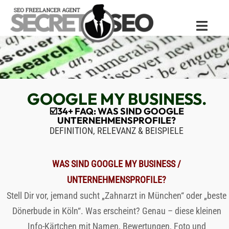
Zum
Inhalt
Menü
springen
umschal
GOOGLE MY BUSINESS.
☑️34+ FAQ: WAS SIND GOOGLE
UNTERNEHMENSPROFILE?
DEFINITION, RELEVANZ & BEISPIELE
WAS SIND GOOGLE MY BUSINESS /
UNTERNEHMENSPROFILE?
Stell Dir vor, jemand sucht „Zahnarzt in München“ oder „beste
Dönerbude in Köln“. Was erscheint? Genau – diese kleinen
Info-Kärtchen mit Namen, Bewertungen, Foto und