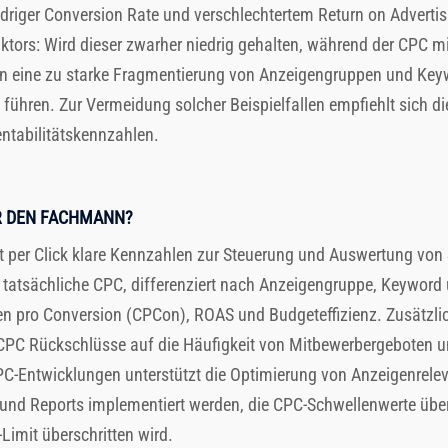
edriger Conversion Rate und verschlechtertem Return on Advertis
tors: Wird dieser zwarher niedrig gehalten, während der CPC mini
nn eine zu starke Fragmentierung von Anzeigengruppen und K
ühren. Zur Vermeidung solcher Beispielfallen empfiehlt sich d
ntabilitätskennzahlen.
R DEN FACHMANN?
t per Click klare Kennzahlen zur Steuerung und Auswertung vo
e tatsächliche CPC, differenziert nach Anzeigengruppe, Keyword
en pro Conversion (CPCon), ROAS und Budgeteffizienz. Zusätzlic
C Rückschlüsse auf die Häufigkeit von Mitbewerbergeboten und
CPC-Entwicklungen unterstützt die Optimierung von Anzeigenrel
e und Reports implementiert werden, die CPC-Schwellenwerte üb
Limit überschritten wird.